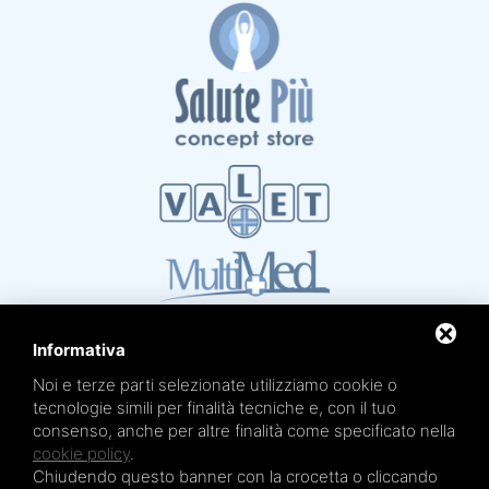
Informativa
Noi e terze parti selezionate utilizziamo cookie o
tecnologie simili per finalità tecniche e, con il tuo
consenso, anche per altre finalità come specificato nella
cookie policy
.
Mare Termale Bolognese e
Circuito della Salute +
sono un marchio di
TRE EFFE s.r.l.
Chiudendo questo banner con la crocetta o cliccando
Sede legale e amministrativa: Via Irnerio 12/2 - 40126 Bologna - Tel/fax 051.4210046