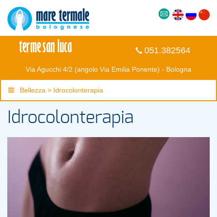
051.382564
Via Agucchi 4/2 (angolo Via Emilia Ponente) - Bologna
Bellezza > Idrocolonterapia
Idrocolonterapia