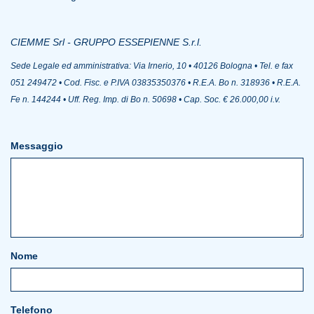
CIEMME Srl - GRUPPO ESSEPIENNE S.r.l.
Sede Legale ed amministrativa: Via Irnerio, 10 • 40126 Bologna • Tel. e fax
051 249472 • Cod. Fisc. e P.IVA 03835350376 • R.E.A. Bo n. 318936 • R.E.A.
Fe n. 144244 • Uff. Reg. Imp. di Bo n. 50698 • Cap. Soc. € 26.000,00 i.v.
Messaggio
Nome
Telefono