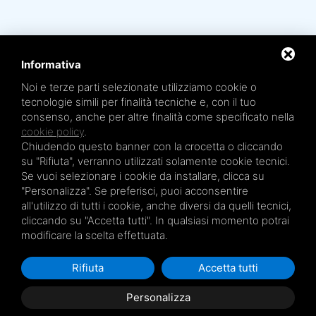
Informativa
Noi e terze parti selezionate utilizziamo cookie o
Mare Termale Bolognese e
Circuito della Salute +
tecnologie simili per finalità tecniche e, con il tuo
sono un marchio di
TRE EFFE s.r.l.
consenso, anche per altre finalità come specificato nella
Sede legale e amministrativa: Via Irnerio 12/2 - 40126 Bologna - Tel/fax 051.4210046
Cod.Fisc e P.IVA 04045610377 - R.E.A. BO n. 334452 - R.I. BO n. 56601 - Cap. Soc.
cookie policy
.
€ 20.000,00 i.v.
Chiudendo questo banner con la crocetta o cliccando
Terme San Petronio - Antalgik - Bodi
su "Rifiuta", verranno utilizzati solamente cookie tecnici.
Terme San Luca - Pluricenter
Se vuoi selezionare i cookie da installare, clicca su
"Personalizza". Se preferisci, puoi acconsentire
Terme Felsinee
all'utilizzo di tutti i cookie, anche diversi da quelli tecnici,
Terme dell’Agriturismo - Villaggio della Salute Più
cliccando su "Accetta tutti". In qualsiasi momento potrai
Terme Acquabios
modificare la scelta effettuata.
Rifiuta
Accetta tutti
Privacy Policy
Personalizza