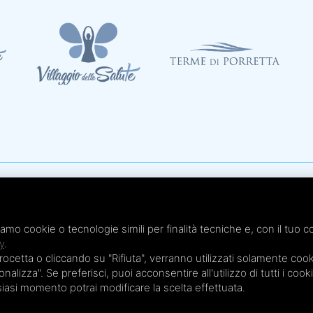
Te
x 051.4210046
Te
 - Cap. Soc. € 20.000,00 i.v.
iamo cookie o tecnologie simili per finalità tecniche e, con il tuo c
Te
y
.
Te
etta o cliccando su "Rifiuta", verranno utilizzati solamente cooki
Te
nalizza". Se preferisci, puoi acconsentire all'utilizzo di tutti i cook
lsiasi momento potrai modificare la scelta effettuata.