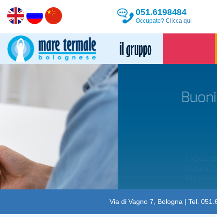
051.6198484
Occupato?
Clicca qui
Buoni regalo validi 365 
Scopri di più
I voucher per regalare le terme
durano un anno dall'acquisto.
Puoi comprarli subito, anche online!
Via di Vagno 7, Bologna | Tel. 051