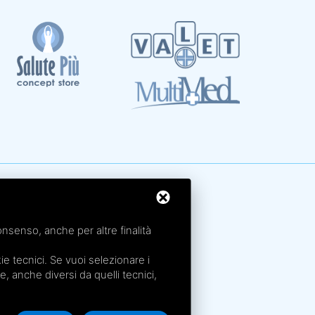
rme San Petronio - Antalgik - Bodi
rme San Luca - Pluricenter
onsenso, anche per altre finalità
rme Felsinee
rme dell’Agriturismo - Villaggio della Salute Più
e tecnici. Se vuoi selezionare i
rme Acquabios
ie, anche diversi da quelli tecnici,