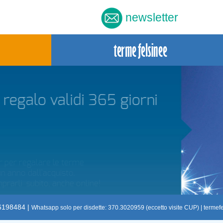
newsletter
giorni
.6198484 |
Whatsapp solo per disdette: 370.3020959 (eccetto visite CUP) |
termef