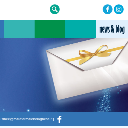
elsinee@maretermalebolognese.it
|