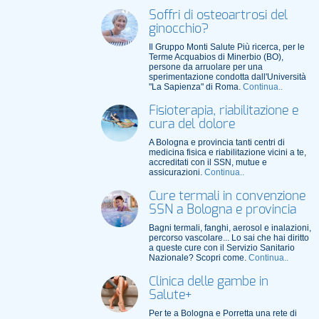
Soffri di osteoartrosi del
ginocchio?
Il Gruppo Monti Salute Più ricerca, per le
Terme Acquabios di Minerbio (BO),
persone da arruolare per una
sperimentazione condotta dall'Università
"La Sapienza" di Roma.
Continua..
Fisioterapia, riabilitazione e
cura del dolore
A Bologna e provincia tanti centri di
medicina fisica e riabilitazione vicini a te,
accreditati con il SSN, mutue e
assicurazioni.
Continua..
Cure termali in convenzione
SSN a Bologna e provincia
Bagni termali, fanghi, aerosol e inalazioni,
percorso vascolare... Lo sai che hai diritto
a queste cure con il Servizio Sanitario
Nazionale? Scopri come.
Continua..
Clinica delle gambe in
Salute+
Per te a Bologna e Porretta una rete di