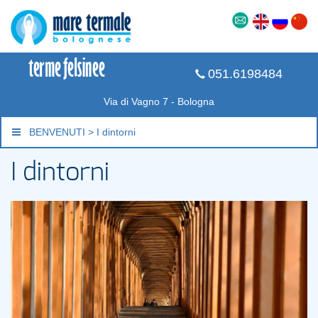
051.6198484
Via di Vagno 7 - Bologna
BENVENUTI > I dintorni
I dintorni