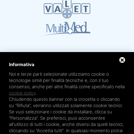
Informativa
Noi e terze parti selezionate utilizziamo cookie o
Mare Termale Bolognese e
Circuito della Salute +
tecnologie simili per finalità tecniche e, con il tuo
sono un marchio di
TRE EFFE s.r.l.
consenso, anche per altre finalità come specificato nella
Sede legale e amministrativa: Via Irnerio 12/2 - 40126 Bologna - Tel/fax 051.4210046
Cod.Fisc e P.IVA 04045610377 - R.E.A. BO n. 334452 - R.I. BO n. 56601 - Cap. Soc.
cookie policy
.
€ 20.000,00 i.v.
Chiudendo questo banner con la crocetta o cliccando
Terme San Petronio - Antalgik - Bodi
su "Rifiuta", verranno utilizzati solamente cookie tecnici.
Terme San Luca - Pluricenter
Se vuoi selezionare i cookie da installare, clicca su
"Personalizza". Se preferisci, puoi acconsentire
Terme Felsinee
all'utilizzo di tutti i cookie, anche diversi da quelli tecnici,
Terme dell’Agriturismo - Villaggio della Salute Più
cliccando su "Accetta tutti". In qualsiasi momento potrai
Terme Acquabios