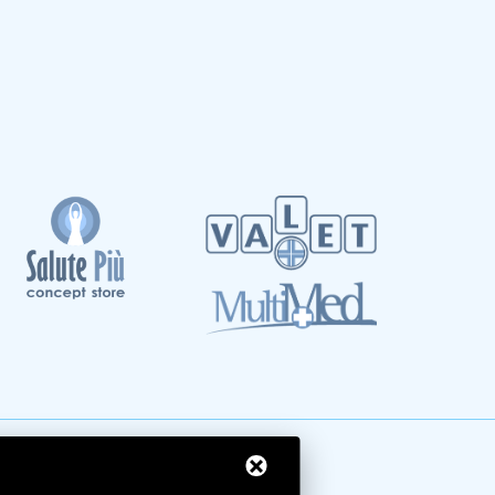
rme San Petronio - Antalgik - Bodi