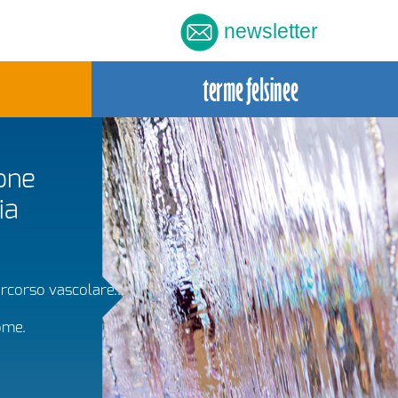
newsletter
one
ia
ercorso vascolare...
ome.