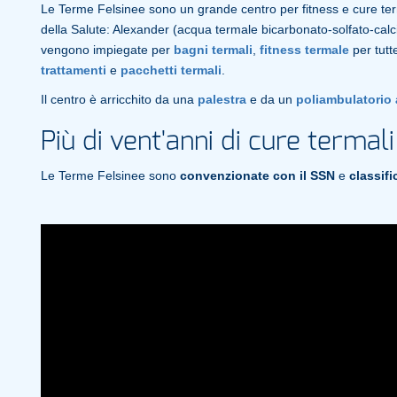
Le Terme Felsinee sono un grande centro per fitness e cure ter
della Salute: Alexander (acqua termale bicarbonato-solfato-cal
vengono impiegate per
bagni termali
,
fitness termale
per tutt
trattamenti
e
pacchetti termali
.
Il centro è arricchito da una
palestra
e da un
poliambulatorio 
Più di vent'anni di cure terma
Le Terme Felsinee sono
convenzionate con il SSN
e
classific