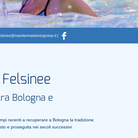
elsinee@maretermalebolognese.it
|
 Felsinee
 tra Bologna e
tempi recenti a recuperare a Bologna la tradizione
to e proseguita nei secoli successivi.