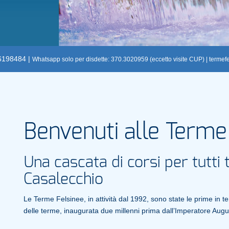
.6198484 |
Whatsapp solo per disdette: 370.3020959 (eccetto visite CUP) |
termef
Benvenuti alle Terme
Una cascata di corsi per tutti
Casalecchio
Le Terme Felsinee, in attività dal 1992, sono state le prime in 
delle terme, inaugurata due millenni prima dall’Imperatore Augus