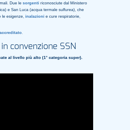
mali. Due le
sorgenti
riconosciute dal Ministero
cica) e San Luca (acqua termale sulfurea), che
e le esigenze,
inalazioni
e cure respiratorie,
accreditato
.
li in convenzione SSN
ate al livello più alto (1° categoria super).