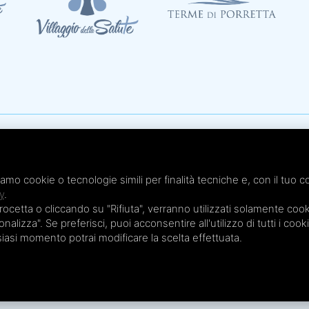
Te
x 051.4210046
Te
 - Cap. Soc. € 20.000,00 i.v.
iamo cookie o tecnologie simili per finalità tecniche e, con il tuo c
Te
y
.
Te
etta o cliccando su "Rifiuta", verranno utilizzati solamente cooki
Te
nalizza". Se preferisci, puoi acconsentire all'utilizzo di tutti i cook
lsiasi momento potrai modificare la scelta effettuata.
Privacy Policy