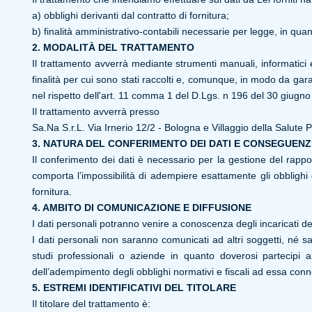
a) obblighi derivanti dal contratto di fornitura;
b) finalità amministrativo-contabili necessarie per legge, in qua
2. MODALITÀ DEL TRATTAMENTO
Il trattamento avverrà mediante strumenti manuali, informatici 
finalità per cui sono stati raccolti e, comunque, in modo da garan
nel rispetto dell'art. 11 comma 1 del D.Lgs. n 196 del 30 giugno
Il trattamento avverrà presso
Sa.Na S.r.L. Via Irnerio 12/2 - Bologna e Villaggio della Salute 
3. NATURA DEL CONFERIMENTO DEI DATI E CONSEGUENZE
Il conferimento dei dati è necessario per la gestione del rappo
comporta l’impossibilità di adempiere esattamente gli obblighi 
fornitura.
4. AMBITO DI COMUNICAZIONE E DIFFUSIONE
I dati personali potranno venire a conoscenza degli incaricati de
I dati personali non saranno comunicati ad altri soggetti, né s
studi professionali o aziende in quanto doverosi partecipi ai
dell’adempimento degli obblighi normativi e fiscali ad essa conn
5. ESTREMI IDENTIFICATIVI DEL TITOLARE
Il titolare del trattamento è: