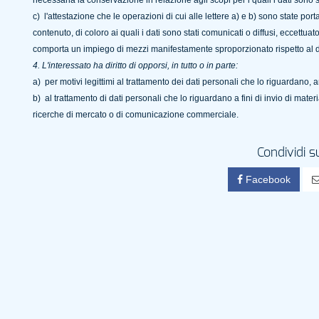
necessaria la conservazione in relazione agli scopi per i quali i dati sono st
c) l'attestazione che le operazioni di cui alle lettere a) e b) sono state po
contenuto, di coloro ai quali i dati sono stati comunicati o diffusi, eccettua
comporta un impiego di mezzi manifestamente sproporzionato rispetto al dir
4. L
'interessato ha diritto di opporsi, in tutto o in parte:
a) per motivi legittimi al trattamento dei dati personali che lo riguardano, 
b) al trattamento di dati personali che lo riguardano a fini di invio di mater
ricerche di mercato o di comunicazione commerciale.
Condividi s
Facebook