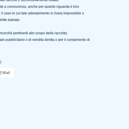
ati raccolti o successivamente trattati;
rtate a conoscenza, anche per quanto riguarda il loro
to il caso in cui tale adempimento si rivela impossibile o
itto tutelato.
ancorché pertinenti allo scopo della raccolta;
iale pubblicitario o di vendita diretta o per il compimento di
u
Mail