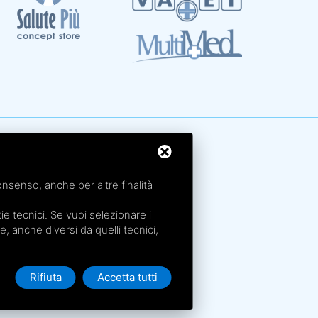
rme San Petronio - Antalgik - Bodi
rme San Luca - Pluricenter
onsenso, anche per altre finalità
rme Felsinee
rme dell’Agriturismo - Villaggio della Salute Più
e tecnici. Se vuoi selezionare i
rme Acquabios
ie, anche diversi da quelli tecnici,
Rifiuta
Accetta tutti