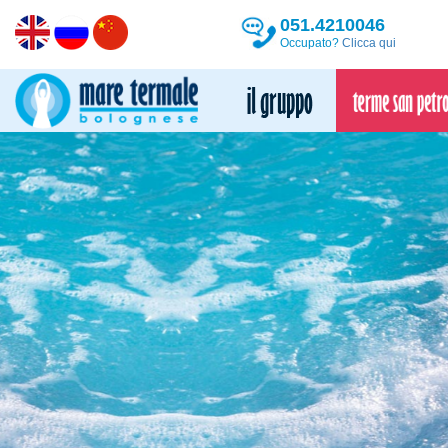
051.4210046
Occupato?
Clicca qui