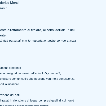
ederico Monti
as.it
ste direttamente al titolare, ai sensi dell'art. 7 del
ente:
o di dati personali che lo riguardano, anche se non ancora
umenti elettronici;
tante designato ai sensi dell'articolo 5, comma 2;
ssono essere comunicati o che possono venirne a conoscenza
ili o incaricati.
razione dei dati;
trattati in violazione di legge, compresi quelli di cui non è