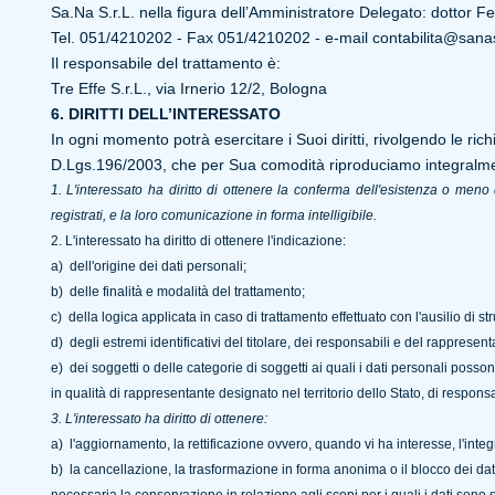
Sa.Na S.r.L. nella figura dell’Amministratore Delegato: dottor F
Tel. 051/4210202 - Fax 051/4210202 - e-mail
contabilita@sanas
Il responsabile del trattamento è:
Tre Effe S.r.L., via Irnerio 12/2, Bologna
6. DIRITTI DELL’INTERESSATO
In ogni momento potrà esercitare i Suoi diritti, rivolgendo le richie
D.Lgs.196/2003, che per Sua comodità riproduciamo integralm
1. L
'interessato ha diritto di ottenere la conferma dell'esistenza o men
registrati, e la loro comunicazione in forma intelligibile.
2. L'interessato ha diritto di ottenere l'indicazione:
a) dell'origine dei dati personali;
b) delle finalità e modalità del trattamento;
c) della logica applicata in caso di trattamento effettuato con l'ausilio di str
d) degli estremi identificativi del titolare, dei responsabili e del rappresen
e) dei soggetti o delle categorie di soggetti ai quali i dati personali po
in qualità di rappresentante designato nel territorio dello Stato, di responsab
3. L'interessato ha diritto di ottenere:
a) l'aggiornamento, la rettificazione ovvero, quando vi ha interesse, l'integ
b) la cancellazione, la trasformazione in forma anonima o il blocco dei dati 