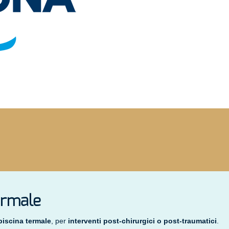
termale
piscina termale
, per
interventi post-chirurgici o post-traumatici
.