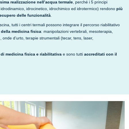
sima realizzazione nell’acqua termale
, perché i 5 principi
o, idrodinamico, idrocinetico, idrochimico ed idrotermico) rendono
più
recupero delle funzionalità
.
scina, tutti i centri termali possono integrare il percorso riabilitativo
della medicina fisica
: manipolazioni vertebrali, mesoterapia,
, onde d’urto, terapie strumentali (tecar, tens, laser,
di medicina fisica e riabilitativa
e sono tutti
accreditati con il