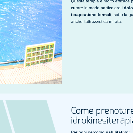
Questa terapia è molto efficace pe
curare in modo particolare i
dolo
terapeutiche termali
, sotto la gu
anche l’attrezzistica mirata.
Come prenotare 
idrokinesiterap
Per ogni percorso
riabilitativo
: