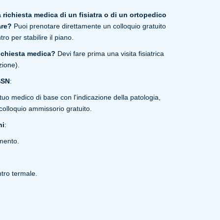
 richiesta medica di un fisiatra o di un ortopedico
are?
Puoi prenotare direttamente un colloquio gratuito
ro per stabilire il piano.
richiesta medica?
Devi fare prima una visita fisiatrica
ione).
SSN
:
l tuo medico di base con l'indicazione della patologia,
l colloquio ammissorio gratuito.
ni
:
imento.
ntro termale.