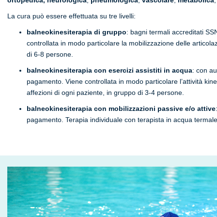
ortopedica,
neurologica
,
pneumologica
,
vascolare
,
metabolica
La cura può essere effettuata su tre livelli:
balneokinesiterapia di gruppo
: bagni termali accreditati S
controllata in modo particolare la mobilizzazione delle articola
di 6-8 persone.
balneokinesiterapia con esercizi assistiti in acqua
: con au
pagamento. Viene controllata in modo particolare l’attività kine
affezioni di ogni paziente, in gruppo di 3-4 persone.
balneokinesiterapia con mobilizzazioni passive e/o attive
pagamento. Terapia individuale con terapista in acqua termale